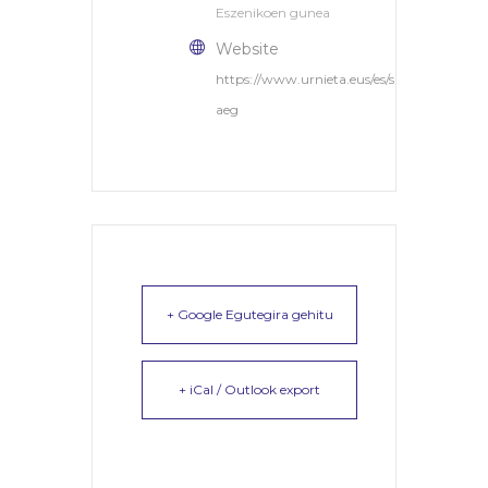
Eszenikoen gunea
Website
https://www.urnieta.eus/es/sarobe-
aeg
+ Google Egutegira gehitu
+ iCal / Outlook export