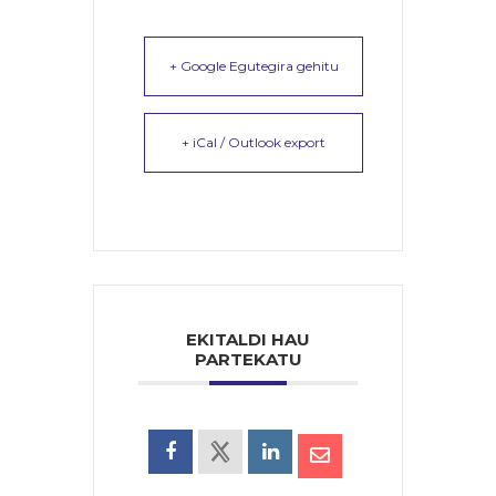
+ Google Egutegira gehitu
+ iCal / Outlook export
EKITALDI HAU
PARTEKATU