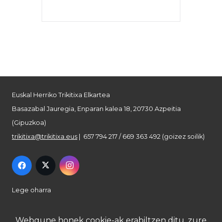
Euskal Herriko Trikitixa Elkartea
Basazabal Jauregia, Enparan kalea 18, 20730 Azpeitia
(Gipuzkoa)
trikitixa@trikitixa.eus
| 657 794 217 / 669 363 492 (goizez soilik)
Lege oharra
Pribatutasun politika
Webgune honek cookie-ak erabiltzen ditu, zure