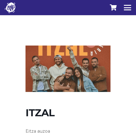
ITZAL
Eitza auzoa