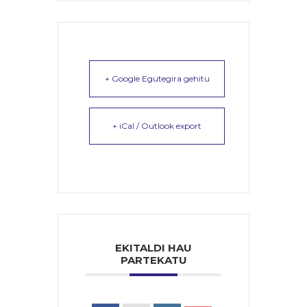
+ Google Egutegira gehitu
+ iCal / Outlook export
EKITALDI HAU
PARTEKATU