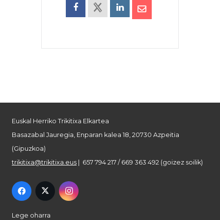
Euskal Herriko Trikitixa Elkartea
Basazabal Jauregia, Enparan kalea 18, 20730 Azpeitia
(Gipuzkoa)
trikitixa@trikitixa.eus
| 657 794 217 / 669 363 492 (goizez soilik)
Lege oharra