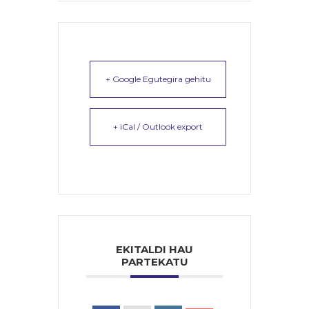
+ Google Egutegira gehitu
+ iCal / Outlook export
EKITALDI HAU
PARTEKATU