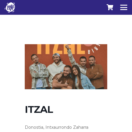
ITZAL
Donostia, Intxaurrondo Zaharra