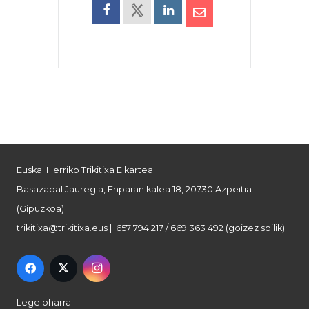
Euskal Herriko Trikitixa Elkartea
Basazabal Jauregia, Enparan kalea 18, 20730 Azpeitia
(Gipuzkoa)
trikitixa@trikitixa.eus
| 657 794 217 / 669 363 492 (goizez soilik)
Lege oharra