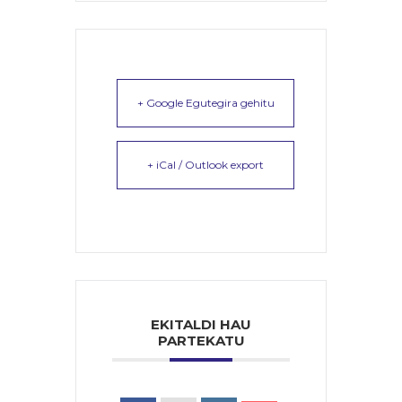
+ Google Egutegira gehitu
+ iCal / Outlook export
EKITALDI HAU
PARTEKATU