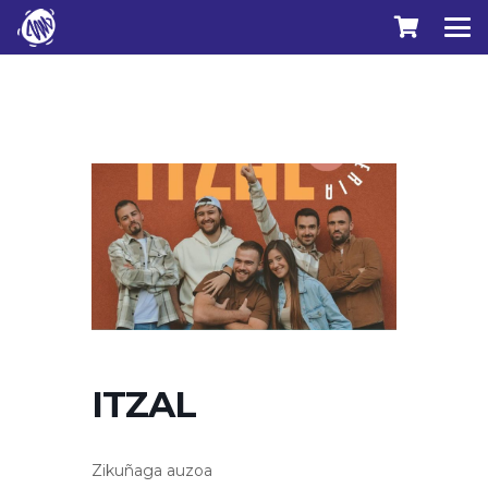
ITZAL
Zikuñaga auzoa