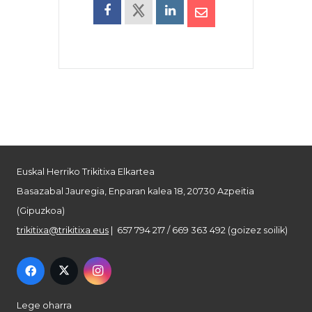
Euskal Herriko Trikitixa Elkartea
Basazabal Jauregia, Enparan kalea 18, 20730 Azpeitia
(Gipuzkoa)
trikitixa@trikitixa.eus
| 657 794 217 / 669 363 492 (goizez soilik)
Lege oharra