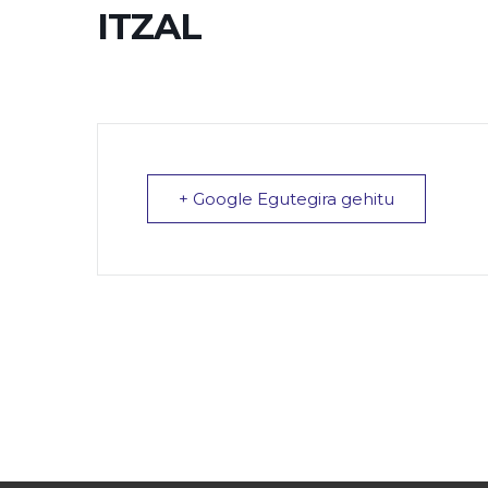
ITZAL
+ Google Egutegira gehitu