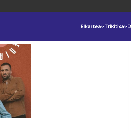
Elkartea
Trikitixa
D