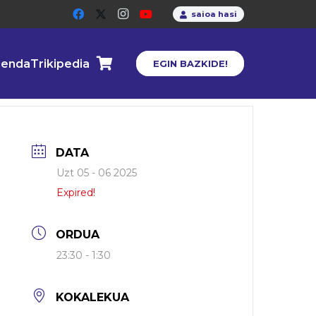
saioa hasi
enda
Trikipedia
EGIN BAZKIDE!
DATA
Uzt 05 - 06 2025
Expired!
ORDUA
23:30 - 1:30
KOKALEKUA