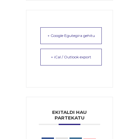
+ Google Egutegira gehitu
+ iCal / Outlook export
EKITALDI HAU
PARTEKATU