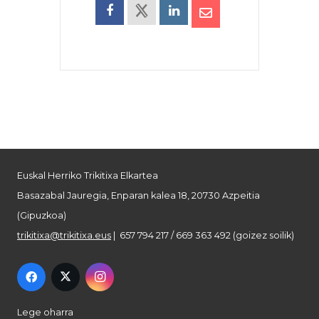
Euskal Herriko Trikitixa Elkartea
Basazabal Jauregia, Enparan kalea 18, 20730 Azpeitia
(Gipuzkoa)
trikitixa@trikitixa.eus
| 657 794 217 / 669 363 492 (goizez soilik)
Lege oharra