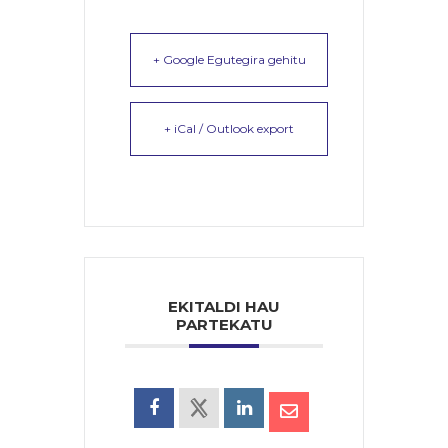
+ Google Egutegira gehitu
+ iCal / Outlook export
EKITALDI HAU
PARTEKATU