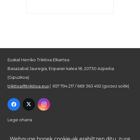
Euskal Herriko Trikitixa Elkartea
Basazabal Jauregia, Enparan kalea 18, 20730 Azpeitia
(Gipuzkoa)
trikitixa@trikitixa.eus
| 657 794 217 / 669 363 492 (goizez soilik)
Lege oharra
Pribatutasun politika
Webgune honek cookie-ak erabiltzen ditu, zure