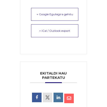
+ Google Egutegira gehitu
+ iCal / Outlook export
EKITALDI HAU
PARTEKATU