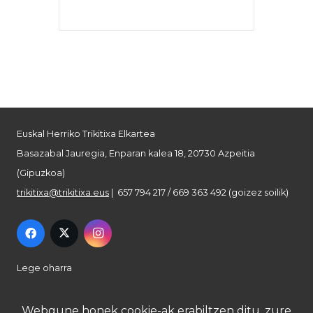
Euskal Herriko Trikitixa Elkartea
Basazabal Jauregia, Enparan kalea 18, 20730 Azpeitia
(Gipuzkoa)
trikitixa@trikitixa.eus
| 657 794 217 / 669 363 492 (goizez soilik)
Lege oharra
Pribatutasun politika
Webgune honek cookie-ak erabiltzen ditu, zure