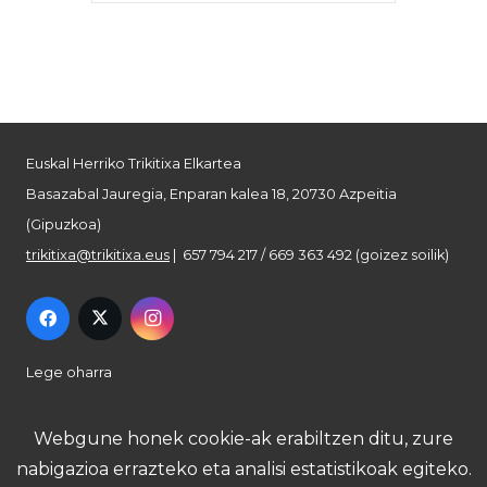
Euskal Herriko Trikitixa Elkartea
Basazabal Jauregia, Enparan kalea 18, 20730 Azpeitia
(Gipuzkoa)
trikitixa@trikitixa.eus
| 657 794 217 / 669 363 492 (goizez soilik)
Lege oharra
Pribatutasun politika
Webgune honek cookie-ak erabiltzen ditu, zure
nabigazioa errazteko eta analisi estatistikoak egiteko.
Cookie politika