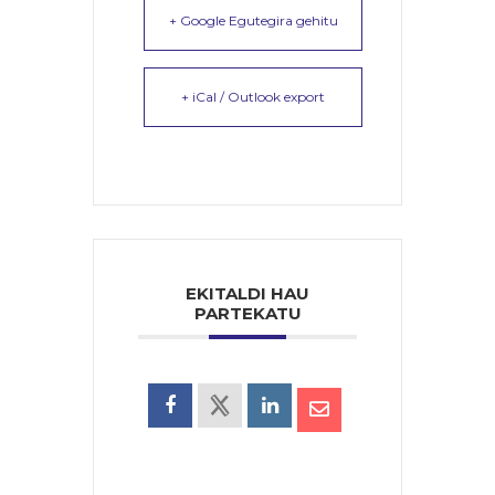
+ Google Egutegira gehitu
+ iCal / Outlook export
EKITALDI HAU
PARTEKATU