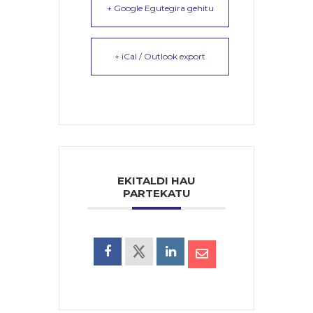
+ Google Egutegira gehitu
+ iCal / Outlook export
EKITALDI HAU
PARTEKATU