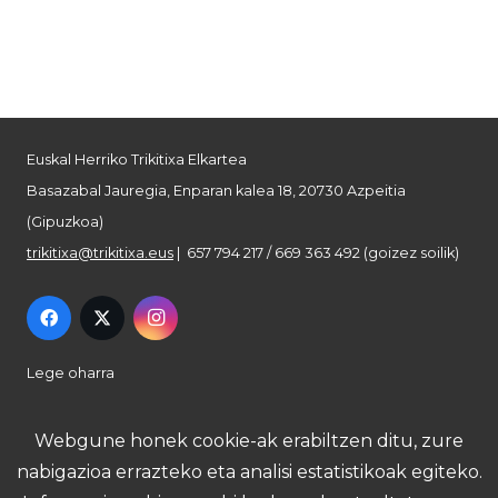
Euskal Herriko Trikitixa Elkartea
Basazabal Jauregia, Enparan kalea 18, 20730 Azpeitia
(Gipuzkoa)
trikitixa@trikitixa.eus
| 657 794 217 / 669 363 492 (goizez soilik)
Lege oharra
Pribatutasun politika
Webgune honek cookie-ak erabiltzen ditu, zure
nabigazioa errazteko eta analisi estatistikoak egiteko.
Cookie politika