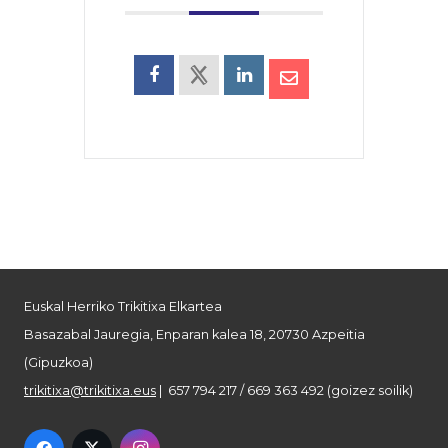
Euskal Herriko Trikitixa Elkartea
Basazabal Jauregia, Enparan kalea 18, 20730 Azpeitia
(Gipuzkoa)
trikitixa@trikitixa.eus
| 657 794 217 / 669 363 492 (goizez soilik)