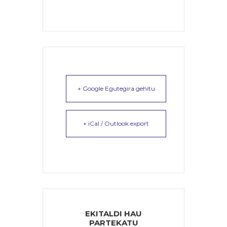
+ Google Egutegira gehitu
+ iCal / Outlook export
EKITALDI HAU
PARTEKATU