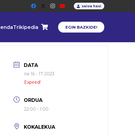
saioa hasi
enda
Trikipedia
EGIN BAZKIDE!
DATA
Ira 16 - 17 2023
Expired!
ORDUA
22:00 - 1:00
KOKALEKUA