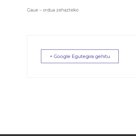
Gaue – ordua zehazteko
+ Google Egutegira gehitu