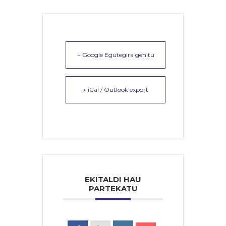
+ Google Egutegira gehitu
+ iCal / Outlook export
EKITALDI HAU
PARTEKATU