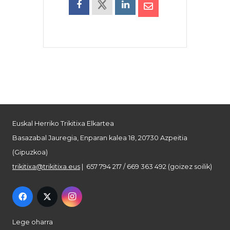
Euskal Herriko Trikitixa Elkartea
Basazabal Jauregia, Enparan kalea 18, 20730 Azpeitia
(Gipuzkoa)
trikitixa@trikitixa.eus
| 657 794 217 / 669 363 492 (goizez soilik)
Lege oharra