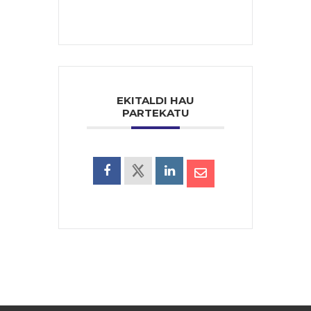
EKITALDI HAU
PARTEKATU