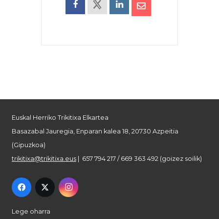
Euskal Herriko Trikitixa Elkartea
Basazabal Jauregia, Enparan kalea 18, 20730 Azpeitia
(Gipuzkoa)
trikitixa@trikitixa.eus
| 657 794 217 / 669 363 492 (goizez soilik)
Lege oharra