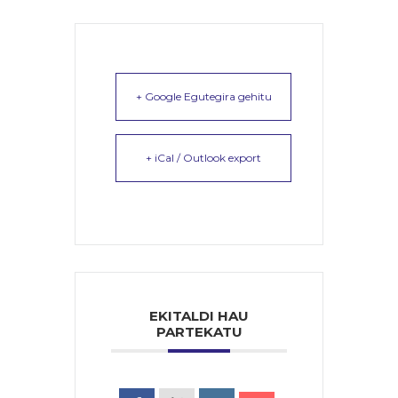
+ Google Egutegira gehitu
+ iCal / Outlook export
EKITALDI HAU
PARTEKATU