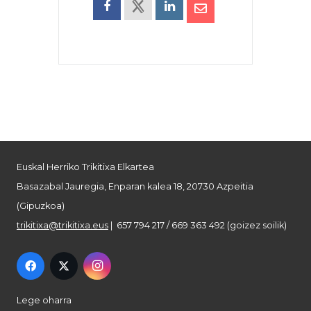
Euskal Herriko Trikitixa Elkartea
Basazabal Jauregia, Enparan kalea 18, 20730 Azpeitia
(Gipuzkoa)
trikitixa@trikitixa.eus
| 657 794 217 / 669 363 492 (goizez soilik)
Lege oharra