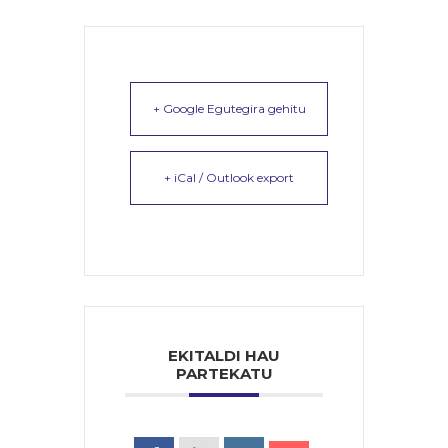
+ Google Egutegira gehitu
+ iCal / Outlook export
EKITALDI HAU
PARTEKATU