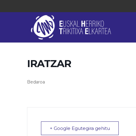
IRATZAR
Bedaroa
+ Google Egutegira gehitu