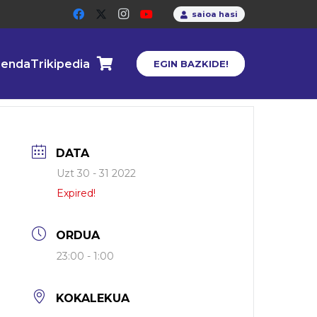
saioa hasi
enda
Trikipedia
EGIN BAZKIDE!
DATA
Uzt 30 - 31 2022
Expired!
ORDUA
23:00 - 1:00
KOKALEKUA