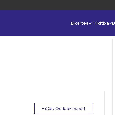
Elkartea
Trikitixa
D
+ iCal / Outlook export