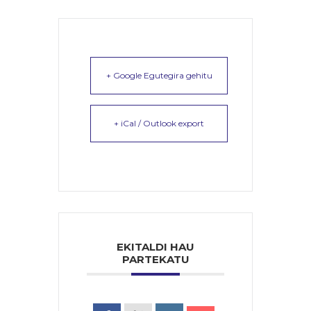
+ Google Egutegira gehitu
+ iCal / Outlook export
EKITALDI HAU
PARTEKATU