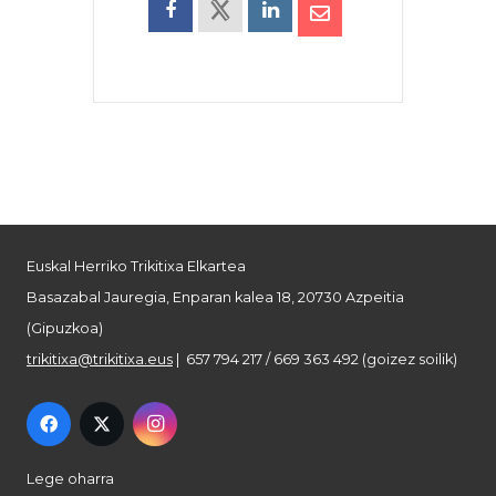
Euskal Herriko Trikitixa Elkartea
Basazabal Jauregia, Enparan kalea 18, 20730 Azpeitia
(Gipuzkoa)
trikitixa@trikitixa.eus
| 657 794 217 / 669 363 492 (goizez soilik)
Lege oharra