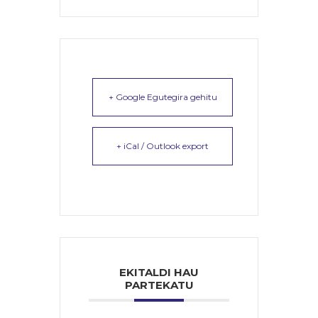
+ Google Egutegira gehitu
+ iCal / Outlook export
EKITALDI HAU
PARTEKATU