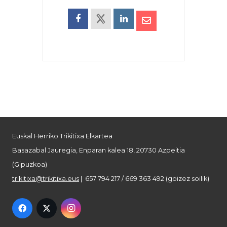
Euskal Herriko Trikitixa Elkartea
Basazabal Jauregia, Enparan kalea 18, 20730 Azpeitia
(Gipuzkoa)
trikitixa@trikitixa.eus
| 657 794 217 / 669 363 492 (goizez soilik)