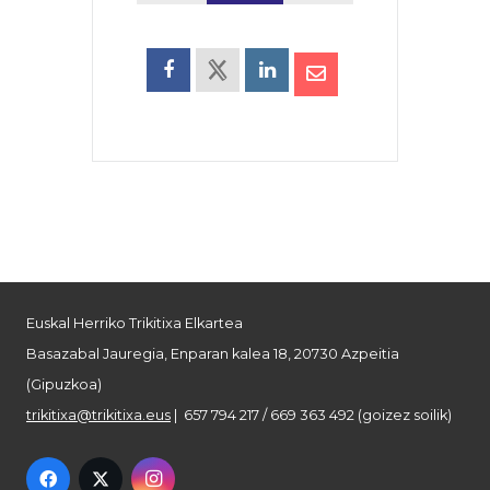
Euskal Herriko Trikitixa Elkartea
Basazabal Jauregia, Enparan kalea 18, 20730 Azpeitia
(Gipuzkoa)
trikitixa@trikitixa.eus
| 657 794 217 / 669 363 492 (goizez soilik)