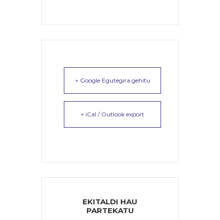
+ Google Egutegira gehitu
+ iCal / Outlook export
EKITALDI HAU
PARTEKATU