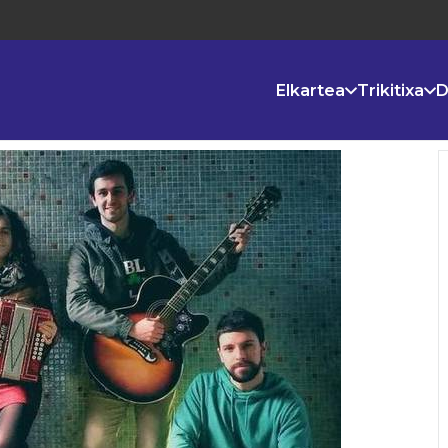
Elkartea
Trikitixa
D