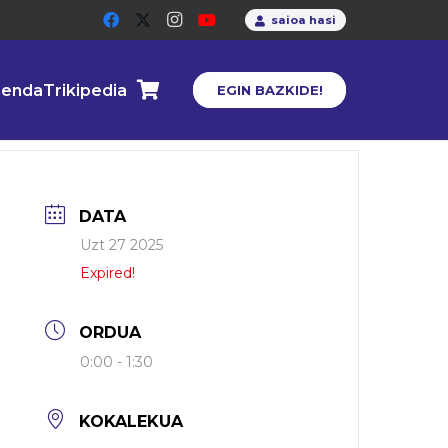
saioa hasi
enda
Trikipedia
EGIN BAZKIDE!
DATA
Uzt 27 2025
Expired!
ORDUA
0:00 - 1:30
KOKALEKUA