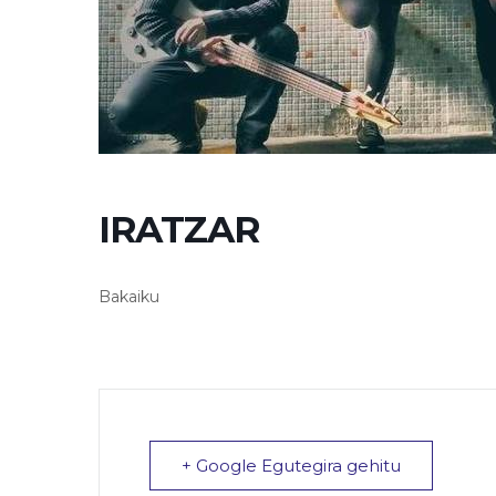
IRATZAR
Bakaiku
+ Google Egutegira gehitu