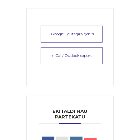
+ Google Egutegira gehitu
+ iCal / Outlook export
EKITALDI HAU
PARTEKATU