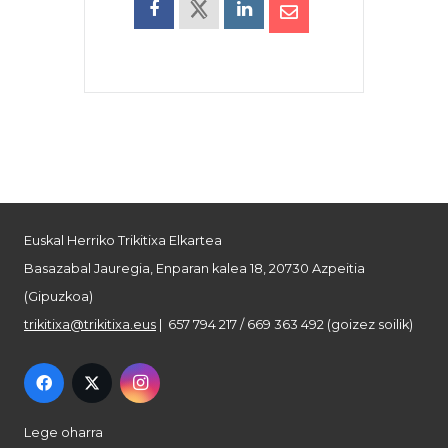
Euskal Herriko Trikitixa Elkartea
Basazabal Jauregia, Enparan kalea 18, 20730 Azpeitia
(Gipuzkoa)
trikitixa@trikitixa.eus
| 657 794 217 / 669 363 492 (goizez soilik)
Lege oharra