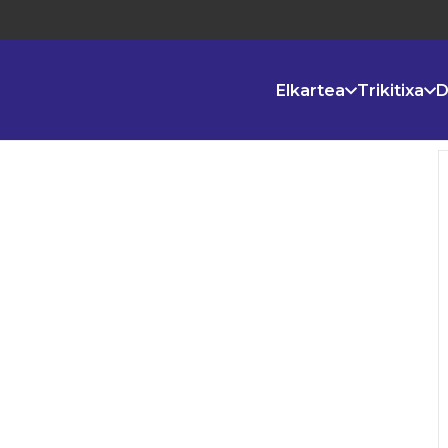
Elkartea
Trikitixa
D