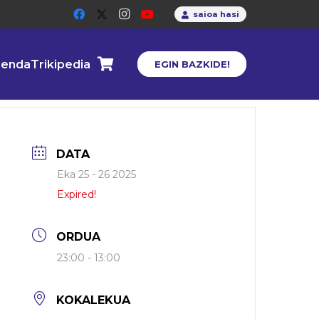
saioa hasi
enda
Trikipedia
EGIN BAZKIDE!
DATA
Eka 25 - 26 2025
Expired!
ORDUA
23:00 - 13:00
KOKALEKUA