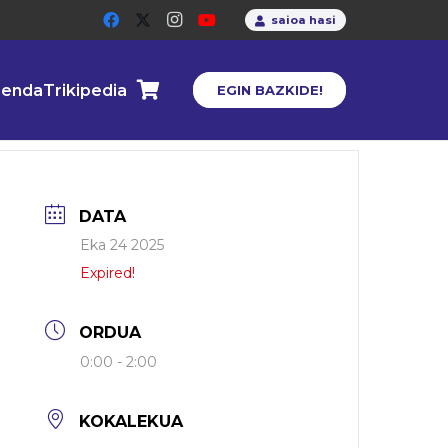
saioa hasi
enda
Trikipedia
EGIN BAZKIDE!
DATA
Eka 24 2025
Expired!
ORDUA
0:00 - 2:00
KOKALEKUA