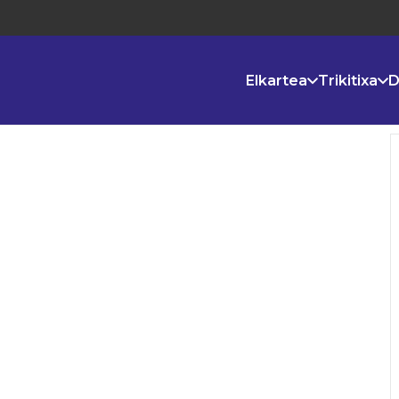
Elkartea
Trikitixa
D