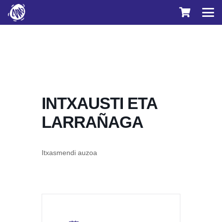
INTXAUSTI ETA
LARRAÑAGA
Itxasmendi auzoa