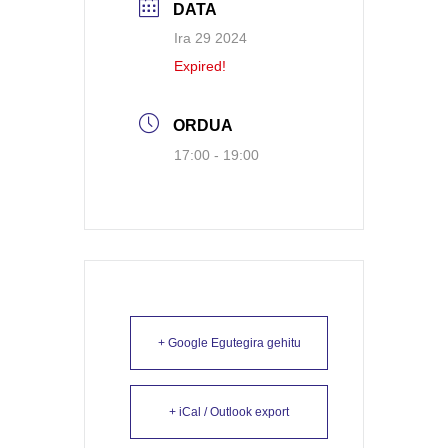
DATA
Ira 29 2024
Expired!
ORDUA
17:00 - 19:00
+ Google Egutegira gehitu
+ iCal / Outlook export