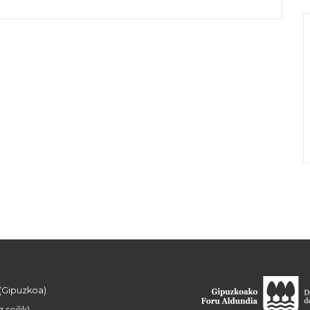
 (Gipuzkoa)
 soilik)