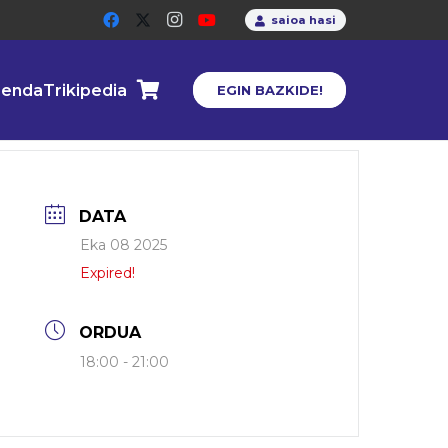
saioa hasi
enda
Trikipedia
EGIN BAZKIDE!
DATA
Eka 08 2025
Expired!
ORDUA
18:00 - 21:00