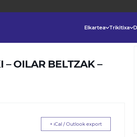
Elkartea
Trikitixa
D
 – OILAR BELTZAK –
+ iCal / Outlook export