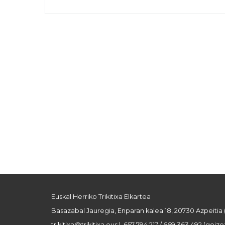
Euskal Herriko Trikitixa Elkartea
Basazabal Jauregia, Enparan kalea 18, 20730 Azpeitia
trikitixa@trikitixa.eus
| 657 794 217 / 669 363 492 (goizez