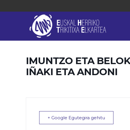
IMUNTZO ETA BELOKI
IÑAKI ETA ANDONI
+ Google Egutegira gehitu