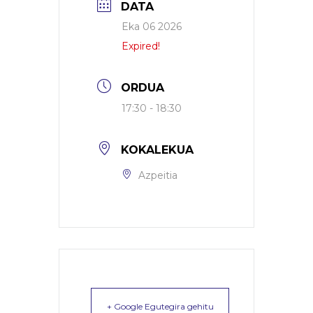
DATA
Eka 06 2026
Expired!
ORDUA
17:30 - 18:30
KOKALEKUA
Azpeitia
+ Google Egutegira gehitu