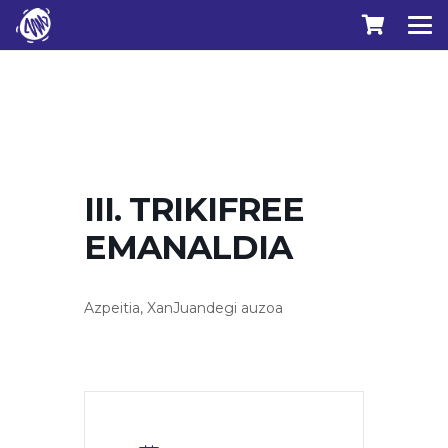
III. TRIKIFREE
EMANALDIA
Azpeitia, XanJuandegi auzoa