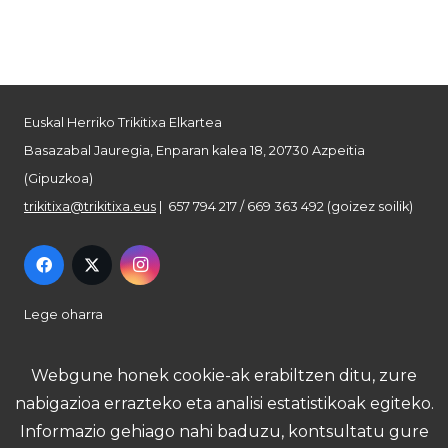
Euskal Herriko Trikitixa Elkartea
Basazabal Jauregia, Enparan kalea 18, 20730 Azpeitia
(Gipuzkoa)
trikitixa@trikitixa.eus
| 657 794 217 / 669 363 492 (goizez soilik)
Lege oharra
Pribatutasun politika
Webgune honek cookie-ak erabiltzen ditu, zure
nabigazioa errazteko eta analisi estatistikoak egiteko.
Cookie politika
Informazio gehiago nahi baduzu, kontsultatu gure