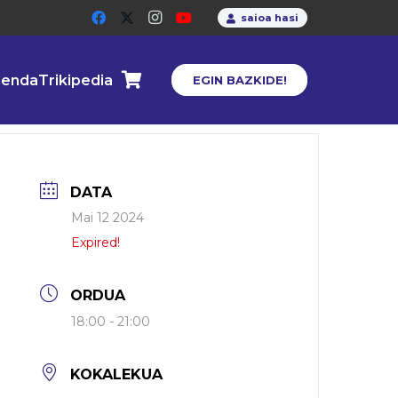
saioa hasi
enda
Trikipedia
EGIN BAZKIDE!
DATA
Mai 12 2024
Expired!
ORDUA
18:00 - 21:00
KOKALEKUA