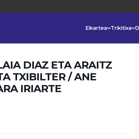
Elkartea
Trikitixa
D
LAIA DIAZ ETA ARAITZ
TA TXIBILTER / ANE
RA IRIARTE