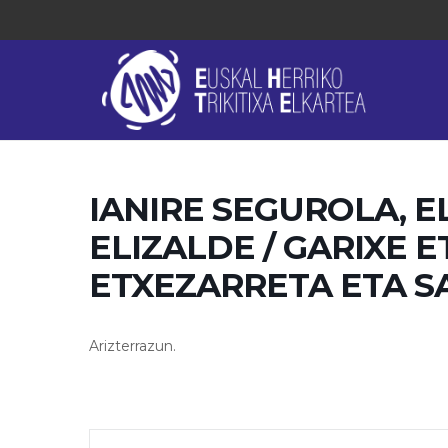
IANIRE SEGUROLA, E
ELIZALDE / GARIXE E
ETXEZARRETA ETA SA
Arizterrazun.