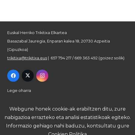
Euskal Herriko Trikitixa Elkartea
Basazabal Jauregia, Enparan kalea 18, 20730 Azpeitia
(Gipuzkoa)
trikitixa@trikitixa.eus
| 657 794 217 / 669 363 492 (goizez soilik)
Lege oharra
Pribatutasun politika
Webgune honek cookie-ak erabiltzen ditu, zure
nabigazioa errazteko eta analisi estatistikoak egiteko.
Cookie politika
Informazio gehiago nahi baduzu, kontsultatu gure
Cookien Politika