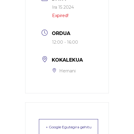
Ira 15 2024
Expired!
ORDUA
12:00 - 16:00
KOKALEKUA
Hernani
+ Google Egutegira gehitu