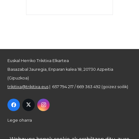
Euskal Herriko Trikitixa Elkartea
Basazabal Jauregia, Enparan kalea 18, 20730 Azpeitia
(Gipuzkoa)
trikitixa@trikitixa.eus
| 657 794 217 / 669 363 492 (goizez soilik)
Lege oharra
Pribatutasun politika