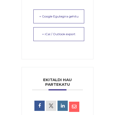
+ Google Egutegira gehitu
+ iCal / Outlook export
EKITALDI HAU
PARTEKATU