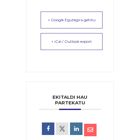
+ Google Egutegira gehitu
+ iCal / Outlook export
EKITALDI HAU
PARTEKATU