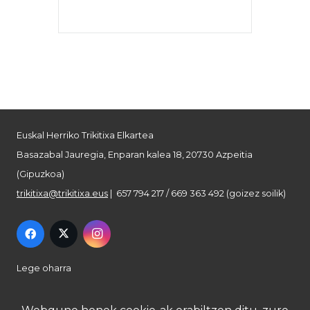
Euskal Herriko Trikitixa Elkartea
Basazabal Jauregia, Enparan kalea 18, 20730 Azpeitia
(Gipuzkoa)
trikitixa@trikitixa.eus
| 657 794 217 / 669 363 492 (goizez soilik)
Lege oharra
Pribatutasun politika