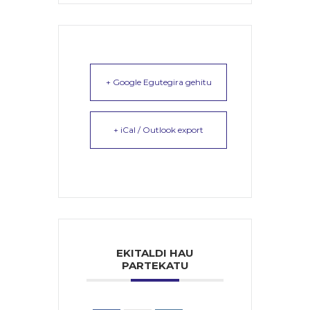
+ Google Egutegira gehitu
+ iCal / Outlook export
EKITALDI HAU
PARTEKATU