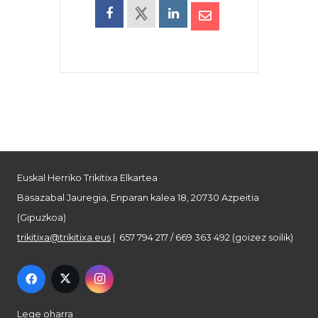
Euskal Herriko Trikitixa Elkartea
Basazabal Jauregia, Enparan kalea 18, 20730 Azpeitia
(Gipuzkoa)
trikitixa@trikitixa.eus
| 657 794 217 / 669 363 492 (goizez soilik)
Lege oharra