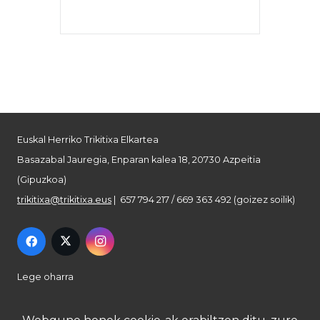
Euskal Herriko Trikitixa Elkartea
Basazabal Jauregia, Enparan kalea 18, 20730 Azpeitia
(Gipuzkoa)
trikitixa@trikitixa.eus
| 657 794 217 / 669 363 492 (goizez soilik)
Lege oharra
Pribatutasun politika