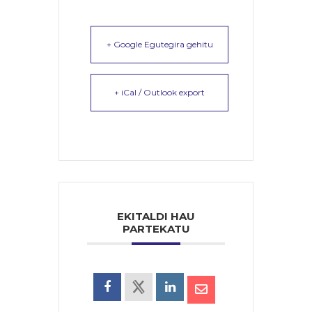
+ Google Egutegira gehitu
+ iCal / Outlook export
EKITALDI HAU
PARTEKATU