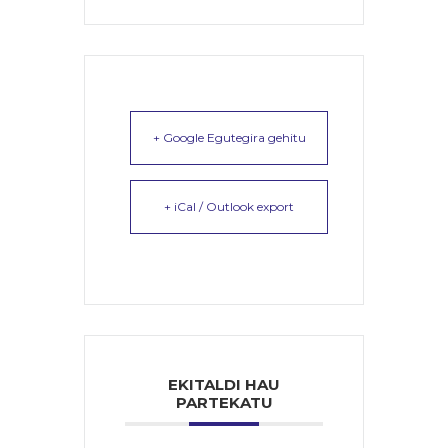
+ Google Egutegira gehitu
+ iCal / Outlook export
EKITALDI HAU
PARTEKATU