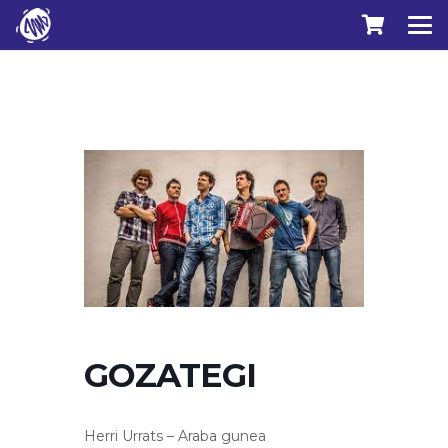
GOZATEGI
Herri Urrats – Araba gunea