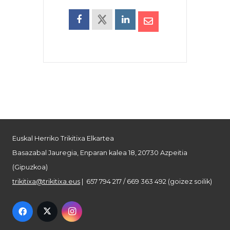
Euskal Herriko Trikitixa Elkartea
Basazabal Jauregia, Enparan kalea 18, 20730 Azpeitia
(Gipuzkoa)
trikitixa@trikitixa.eus
| 657 794 217 / 669 363 492 (goizez soilik)