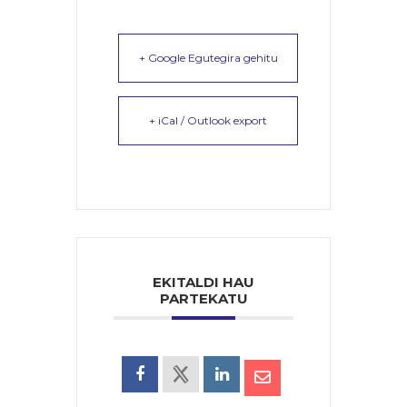
+ Google Egutegira gehitu
+ iCal / Outlook export
EKITALDI HAU
PARTEKATU