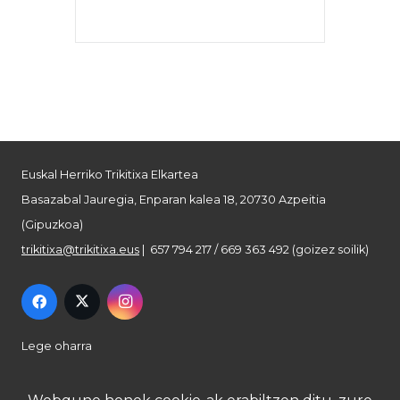
Euskal Herriko Trikitixa Elkartea
Basazabal Jauregia, Enparan kalea 18, 20730 Azpeitia
(Gipuzkoa)
trikitixa@trikitixa.eus
| 657 794 217 / 669 363 492 (goizez soilik)
Lege oharra
Pribatutasun politika