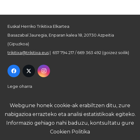
Euskal Herriko Trikitixa Elkartea
Basazabal Jauregia, Enparan kalea 18, 20730 Azpeitia
(Gipuzkoa)
trikitixa@trikitixa.eus
| 657 794 217 / 669 363 492 (goizez soilik)
Lege oharra
Pribatutasun politika
Webgune honek cookie-ak erabiltzen ditu, zure
nabigazioa errazteko eta analisi estatistikoak egiteko.
Cookie politika
Informazio gehiago nahi baduzu, kontsultatu gure
Cookien Politika