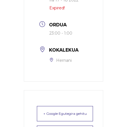
Ira 17 - 18 2022
Expired!
ORDUA
23:00 - 1:00
KOKALEKUA
Hernani
+ Google Egutegira gehitu