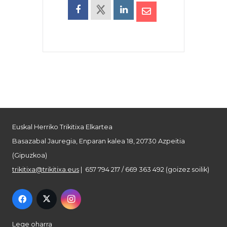
Euskal Herriko Trikitixa Elkartea
Basazabal Jauregia, Enparan kalea 18, 20730 Azpeitia
(Gipuzkoa)
trikitixa@trikitixa.eus
| 657 794 217 / 669 363 492 (goizez soilik)
Lege oharra