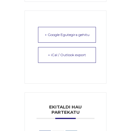
+ Google Egutegira gehitu
+ iCal / Outlook export
EKITALDI HAU
PARTEKATU