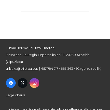
Euskal Herriko Trikitixa Elkartea
Basazabal Jauregia, Enparan kalea 18, 20730 Azpeitia
(Gipuzkoa)
trikitixa@trikitixa.eus
| 657 794 217 / 669 363 492 (goizez soilik)
Lege oharra
Pribatutasun politika