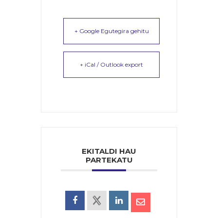
+ Google Egutegira gehitu
+ iCal / Outlook export
EKITALDI HAU
PARTEKATU