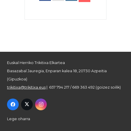
Euskal Herriko Trikitixa Elkartea
Basazabal Jauregia, Enparan kalea 18, 20730 Azpeitia
(Gipuzkoa)
trikitixa@trikitixa.eus
| 657 794 217 / 669 363 492 (goizez soilik)
Lege oharra