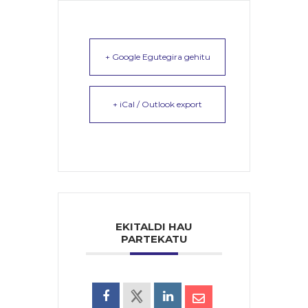
+ Google Egutegira gehitu
+ iCal / Outlook export
EKITALDI HAU
PARTEKATU