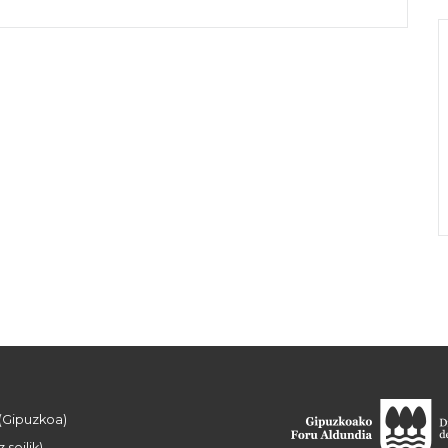
 (Gipuzkoa)
 soilik)