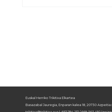
Euskal Herriko Trikitixa Elkartea
Basazabal Jauregia, Enparan kalea 18, 20730 Azpeitia
trikitixa@trikitixa.eus
| 657 794 217 / 669 363 492 (goizez