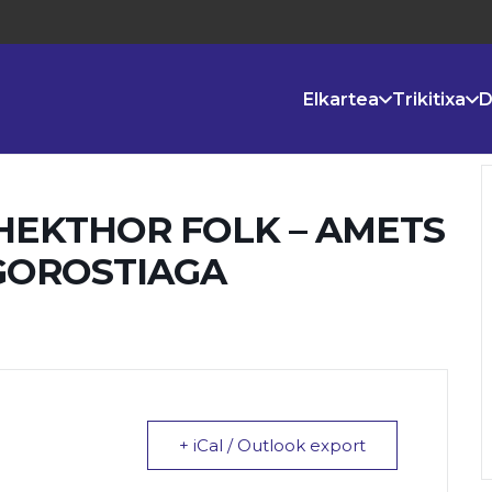
Elkartea
Trikitixa
D
HEKTHOR FOLK – AMETS
GOROSTIAGA
+ iCal / Outlook export