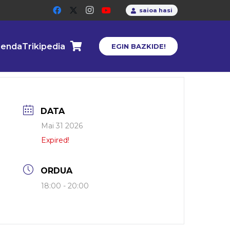
saioa hasi
enda
Trikipedia
EGIN BAZKIDE!
DATA
Mai 31 2026
Expired!
ORDUA
18:00 - 20:00