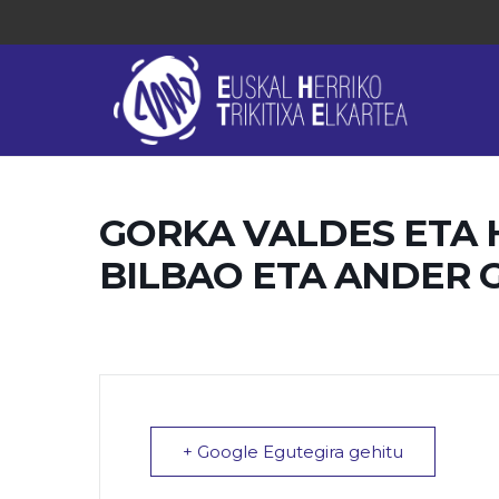
GORKA VALDES ETA 
BILBAO ETA ANDER 
+ Google Egutegira gehitu