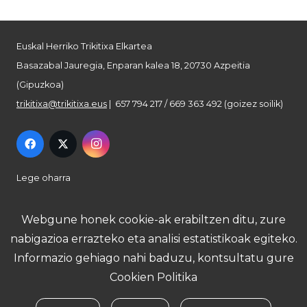
Euskal Herriko Trikitixa Elkartea
Basazabal Jauregia, Enparan kalea 18, 20730 Azpeitia
(Gipuzkoa)
trikitixa@trikitixa.eus
| 657 794 217 / 669 363 492 (goizez soilik)
Lege oharra
Pribatutasun politika
Webgune honek cookie-ak erabiltzen ditu, zure
nabigazioa errazteko eta analisi estatistikoak egiteko.
Cookie politika
Informazio gehiago nahi baduzu, kontsultatu gure
Cookien Politika