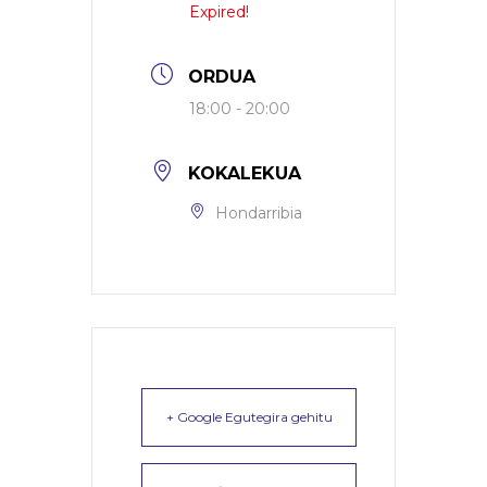
Expired!
ORDUA
18:00 - 20:00
KOKALEKUA
Hondarribia
+ Google Egutegira gehitu