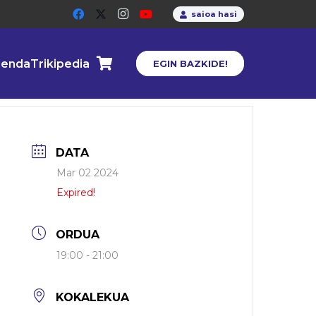
saioa hasi
enda
Trikipedia
EGIN BAZKIDE!
DATA
Mar 02 2024
Expired!
ORDUA
19:00 - 21:00
KOKALEKUA