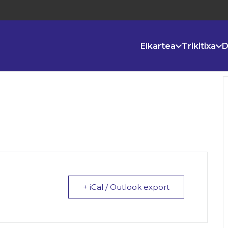
Elkartea
Trikitixa
D
+ iCal / Outlook export