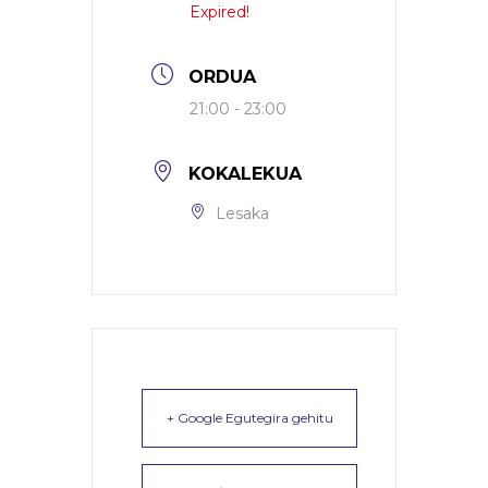
Expired!
ORDUA
21:00 - 23:00
KOKALEKUA
Lesaka
+ Google Egutegira gehitu