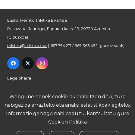
Euskal Herriko Trikitixa Elkartea
Basazabal Jauregia, Enparan kalea 18, 20730 Azpeitia
(Gipuzkoa)
trikitixa@trikitixa.eus
| 657 794 217 / 669 363 492 (goizez soilik)
Lege oharra
Pribatutasun politika
Webgune honek cookie-ak erabiltzen ditu, zure
nabigazioa errazteko eta analisi estatistikoak egiteko.
Cookie politika
Informazio gehiago nahi baduzu, kontsultatu gure
Cookien Politika