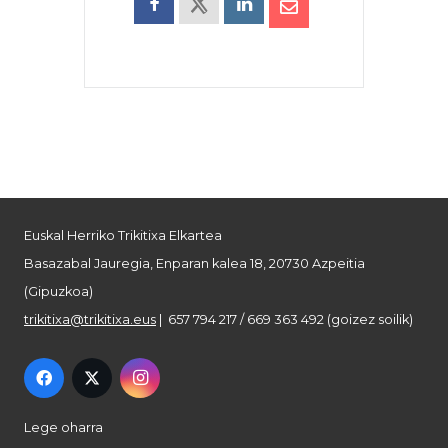
Euskal Herriko Trikitixa Elkartea
Basazabal Jauregia, Enparan kalea 18, 20730 Azpeitia
(Gipuzkoa)
trikitixa@trikitixa.eus
| 657 794 217 / 669 363 492 (goizez soilik)
Lege oharra