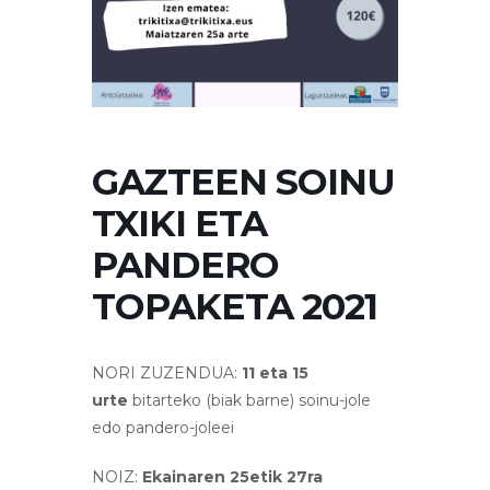
GAZTEEN SOINU
TXIKI ETA
PANDERO
TOPAKETA 2021
NORI ZUZENDUA:
11 eta 15
urte
bitarteko (biak barne) soinu-jole
edo pandero-joleei
NOIZ:
Ekainaren 25etik 27ra