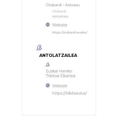
Otabardi - Asteasu
Otabardi
aterpetxea
Website
https://otabardi.eus/eu/
ANTOLATZAILEA
Euskal Herriko
Trikitixa Elkartea
Website
https://trikitixa.eus/