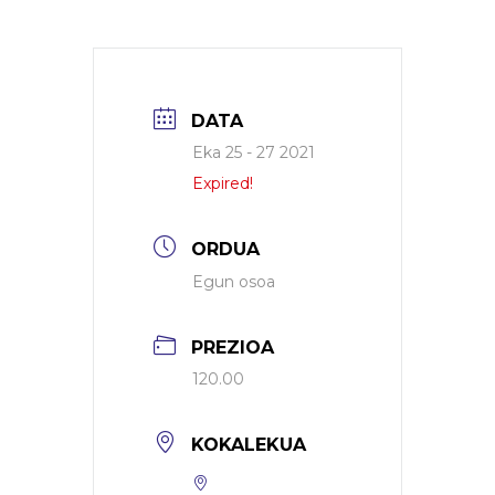
DATA
Eka 25 - 27 2021
Expired!
ORDUA
Egun osoa
PREZIOA
120.00
KOKALEKUA