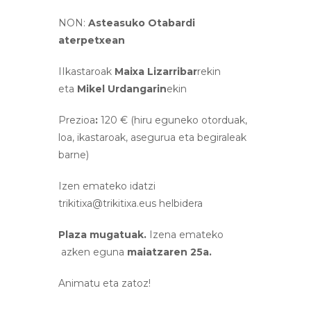
NON:
Asteasuko Otabardi
aterpetxean
IIkastaroak
Maixa Lizarribar
rekin
eta
Mikel Urdangarin
ekin
Prezioa
:
120 € (hiru eguneko otorduak,
loa, ikastaroak, asegurua eta begiraleak
barne)
Izen emateko idatzi
trikitixa@trikitixa.eus helbidera
Plaza mugatuak.
Izena emateko
azken eguna
maiatzaren 25a.
Animatu eta zatoz!