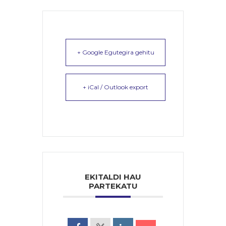
+ Google Egutegira gehitu
+ iCal / Outlook export
EKITALDI HAU
PARTEKATU