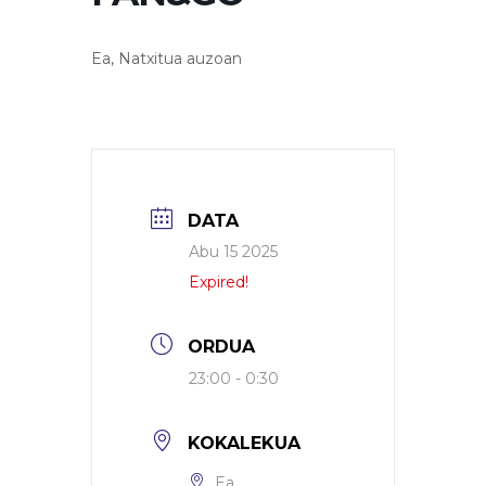
Ea, Natxitua auzoan
DATA
Abu 15 2025
Expired!
ORDUA
23:00 - 0:30
KOKALEKUA
Ea