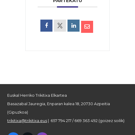
PARTEKATU
Euskal Herriko Trikitixa Elkartea
Basazabal Jauregia, Enparan kalea 18, 20730 Azpeitia
(Gipuzkoa)
trikitixa@trikitixa.eus
| 657 794 217 / 669 363 492 (goizez soilik)