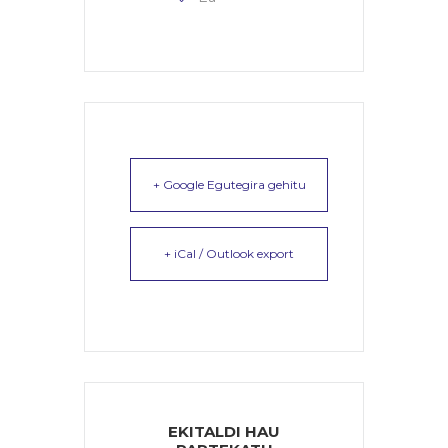
+ Google Egutegira gehitu
+ iCal / Outlook export
EKITALDI HAU