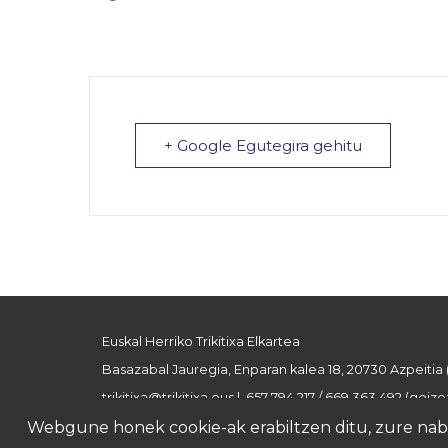
+ Google Egutegira gehitu
Euskal Herriko Trikitixa Elkartea
Basazabal Jauregia, Enparan kalea 18, 20730 Azpeitia
trikitixa@trikitixa.eus
| 657 794 217 / 669 363 492 (goizez
Webgune honek cookie-ak erabiltzen ditu, zure nabig