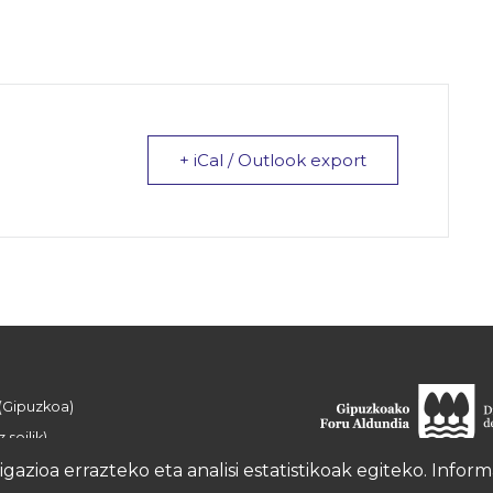
+ iCal / Outlook export
 (Gipuzkoa)
 soilik)
azioa errazteko eta analisi estatistikoak egiteko. Info