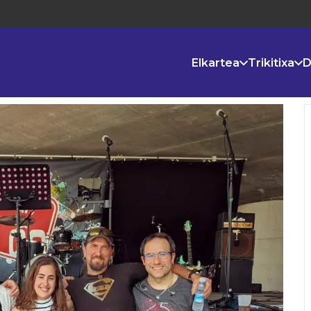
Elkartea
Trikitixa
D