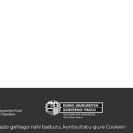
rmazio gehiago nahi baduzu, kontsultatu gure
Cookien