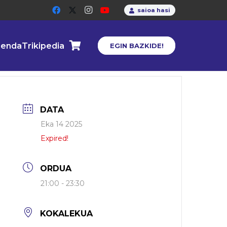
saioa hasi
enda
Trikipedia
EGIN BAZKIDE!
DATA
Eka 14 2025
Expired!
ORDUA
21:00 - 23:30
KOKALEKUA