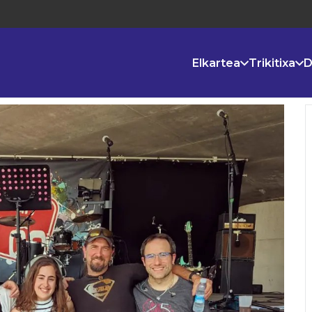
Elkartea
Trikitixa
D