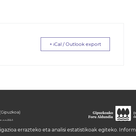
+ iCal / Outlook export
 (Gipuzkoa)
 soilik)
azioa errazteko eta analisi estatistikoak egiteko. Info