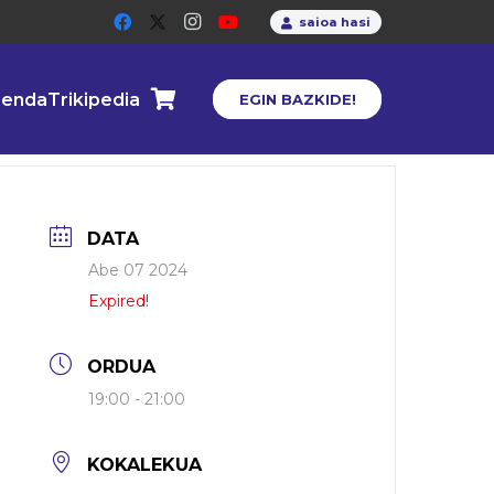
saioa hasi
enda
Trikipedia
EGIN BAZKIDE!
DATA
Abe 07 2024
Expired!
ORDUA
19:00 - 21:00
KOKALEKUA