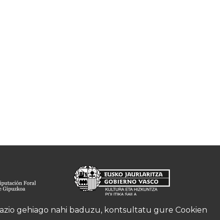
rmazio gehiago nahi baduzu, kontsultatu gure
Cookien