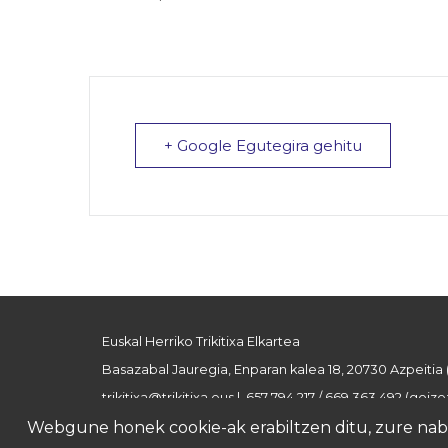
+ Google Egutegira gehitu
Euskal Herriko Trikitixa Elkartea
Basazabal Jauregia, Enparan kalea 18, 20730 Azpeitia
trikitixa@trikitixa.eus
| 657 794 217 / 669 363 492 (goizez
Webgune honek cookie-ak erabiltzen ditu, zure nabig