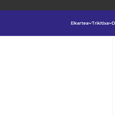
Elkartea
Trikitixa
D