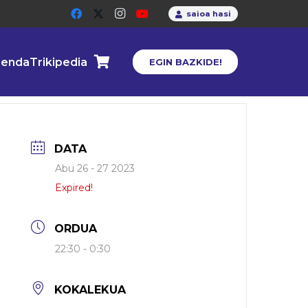
saioa hasi
enda
Trikipedia
EGIN BAZKIDE!
DATA
Abu 26 - 27 2023
Expired!
ORDUA
22:30 - 0:30
KOKALEKUA