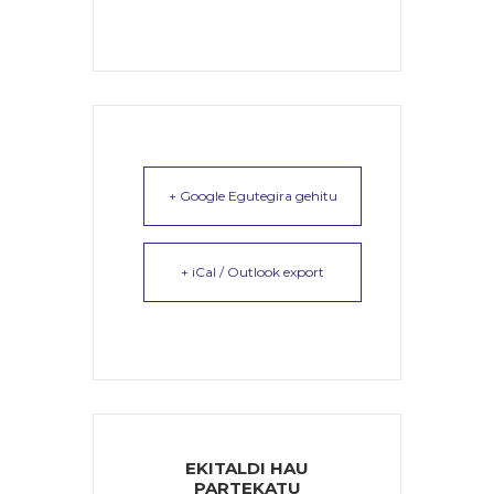
+ Google Egutegira gehitu
+ iCal / Outlook export
EKITALDI HAU
PARTEKATU