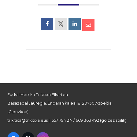
Euskal Herriko Trikitixa Elkartea
Basazabal Jauregia, Enparan kalea 18, 20730 Azpeitia
(Gipuzkoa)
trikitixa@trikitixa.eus
| 657 794 217 / 669 363 492 (goizez soilik)